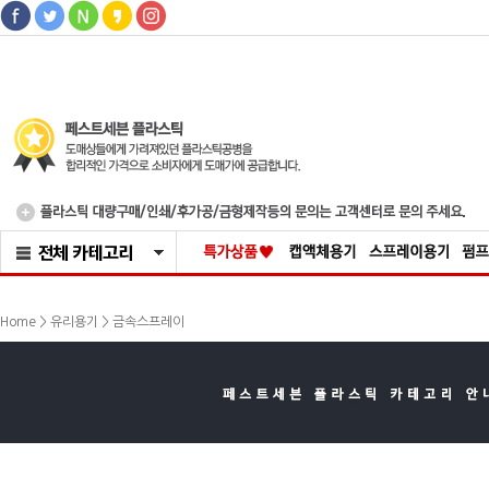
>
Home >
유리용기
금속스프레이