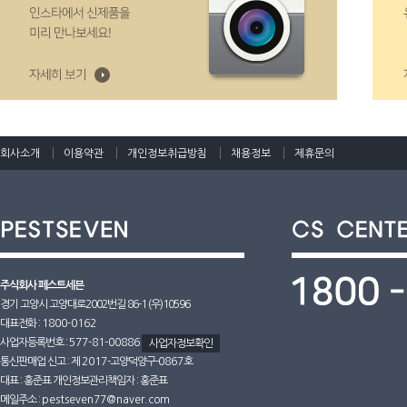
회사소개
이용약관
개인정보취급방침
채용정보
제휴문의
주식회사 페스트세븐
경기 고양시 고양대로2002번길 86-1 (우)10596
대표전화 :
1800-0162
사업자등록번호 :
577-81-00886
사업자정보확인
통신판매업 신고 : 제
2017
-고양덕양구-
0867호
대표 : 홍준표 개인정보관리책임자 : 홍준표
메일주소 :
pestseven77@naver.com