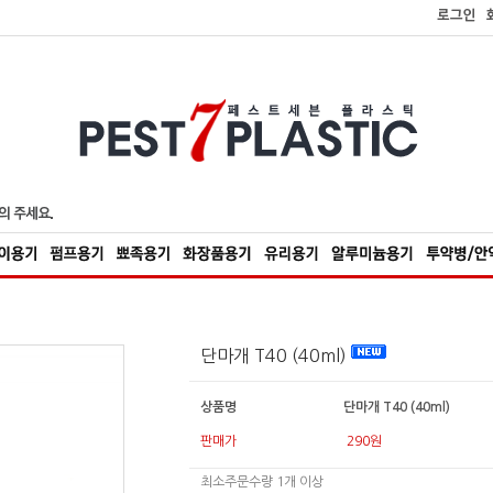
단마개 T40 (40ml)
상품명
단마개 T40 (40ml)
판매가
290원
최소주문수량
1
개 이상