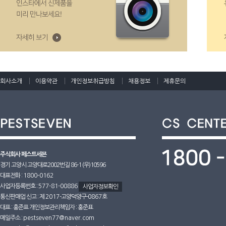
회사소개
이용약관
개인정보취급방침
채용정보
제휴문의
주식회사 페스트세븐
경기 고양시 고양대로2002번길 86-1 (우)10596
대표전화 :
1800-0162
사업자등록번호 :
577-81-00886
사업자정보확인
통신판매업 신고 : 제
2017
-고양덕양구-
0867호
대표 : 홍준표 개인정보관리책임자 : 홍준표
메일주소 :
pestseven77@naver.com