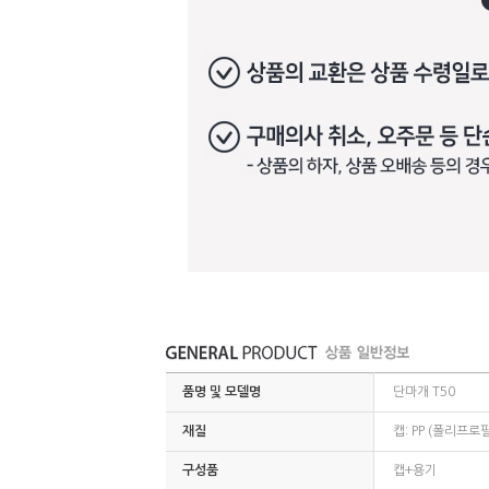
품명 및 모델명
단마개 T50
재질
캡: PP (폴리프로
구성품
캡+용기