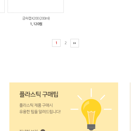
금속캡 K200 (200ml)
1,120원
1
2