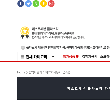
>
Home >
캡액체용기
제약회사용기(금속캡)