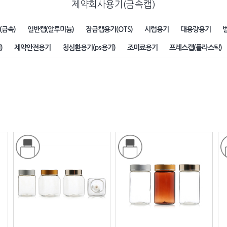
제약회사용기(금속캡)
(금속)
일반캡(알루미늄)
잠금캡용기(OTS)
시럽용기
대용량용기
)
제약안전용기
청심환용기(ps용기)
조미료용기
프레스캡(플라스틱)