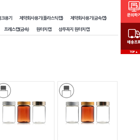
벌크용기
제약회사용기(플라스틱캡)
제약회사용기(금속캡)
프레스캡(금속)
원터치캡
샴푸꼭지 원터치캡