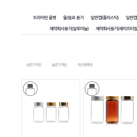
트라이탄 물병
물/음료 용기
일반캡(플라스틱)
일반캡
제약회사용기(알루미늄)
제약회사용기(세이프티씰
낮은가격순
높은가격순
최신등록순