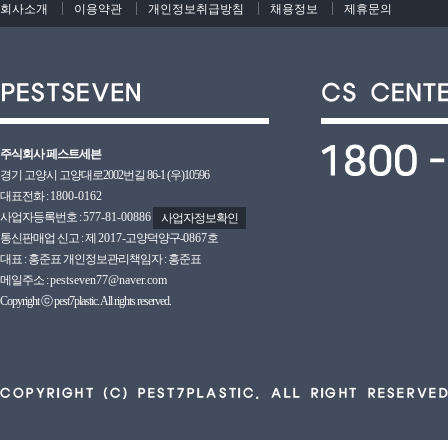
회사소개
이용약관
개인정보취급방침
채용정보
제휴문의
주식회사 페스트세븐
경기 고양시 고양대로2002번길 86-1 (우)10596
대표전화 :
1800-0162
사업자등록번호 :
577-81-00886
사업자정보확인
통신판매업 신고 : 제
2017
-고양덕양구-
0867호
대표 : 홍준표 개인정보관리책임자 : 홍준표
메일주소 :
pestseven77@naver.com
Copyright ⓒ pest7plastic. All rights reserved.