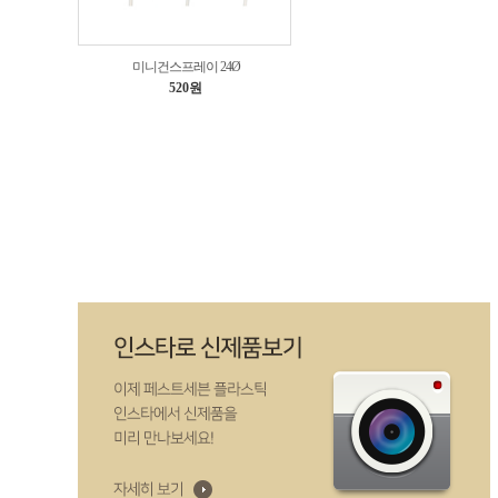
미니건스프레이 24Ø
520원