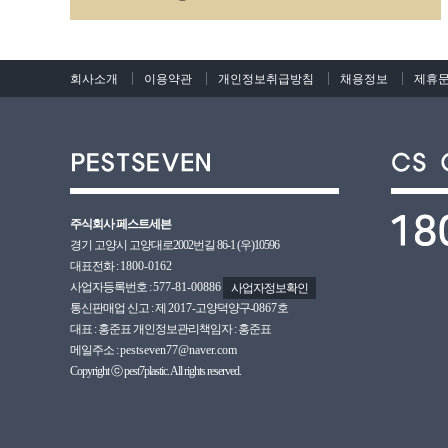
회사소개
이용약관
개인정보취급방침
채용정보
제휴
주식회사 페스트세븐
경기 고양시 고양대로2002번길 86-1 (우)10596
대표전화 :
1800-0162
사업자등록번호 :
577-81-00886
사업자정보확인
통신판매업 신고 : 제
2017
-고양덕양구-
0867호
대표 : 홍준표 개인정보관리책임자 : 홍준표
메일주소 :
pestseven77@naver.com
Copyright ⓒ pest7plastic. All rights reserved.