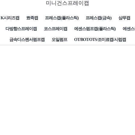
미니건스프레이캡
K시리즈캡
뾰족캡
프레스캡(플라스틱)
프레스캡(금속)
샴푸캡
다방향스프레이캡
코스프레이캡
에센스펌프캡(플라스틱)
에센스
금속디스펜서펌프캡
오일펌프
OT/BOT/OTS/조미료캡/시럽캡