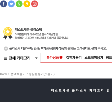
>
Home >
캡액체용기
청심환용기(ps용기)