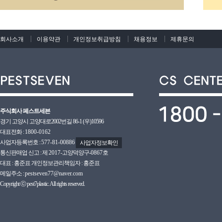
회사소개
이용약관
개인정보취급방침
채용정보
제휴문의
주식회사 페스트세븐
경기 고양시 고양대로2002번길 86-1 (우)10596
대표전화 :
1800-0162
사업자등록번호 :
577-81-00886
사업자정보확인
통신판매업 신고 : 제
2017
-고양덕양구-
0867호
대표 : 홍준표 개인정보관리책임자 : 홍준표
메일주소 :
pestseven77@naver.com
Copyright ⓒ pest7plastic. All rights reserved.