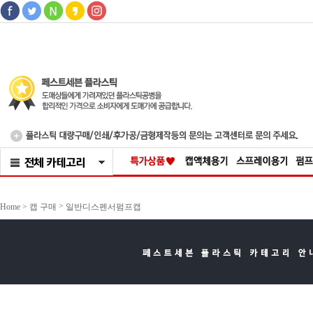
>
Home >
캡 구매
일반디스펜서펌프캡