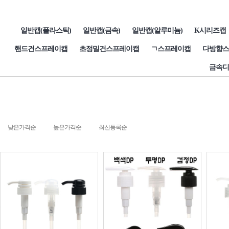
일반캡(플라스틱)
일반캡(금속)
일반캡(알루미늄)
K시리즈캡
핸드건스프레이캡
초정밀건스프레이캡
ㄱ스프레이캡
다방향스
금속디
낮은가격순
높은가격순
최신등록순