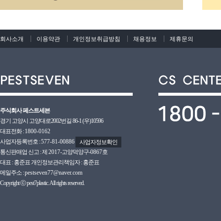
회사소개
이용약관
개인정보취급방침
채용정보
제휴문의
주식회사 페스트세븐
경기 고양시 고양대로2002번길 86-1 (우)10596
대표전화 :
1800-0162
사업자등록번호 :
577-81-00886
사업자정보확인
통신판매업 신고 : 제
2017
-고양덕양구-
0867호
대표 : 홍준표 개인정보관리책임자 : 홍준표
메일주소 :
pestseven77@naver.com
Copyright ⓒ pest7plastic. All rights reserved.