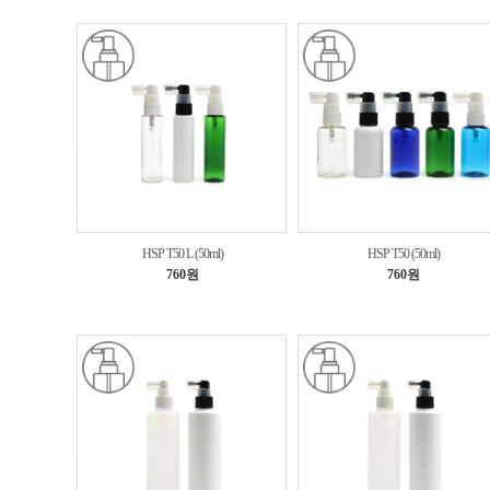
HSP T50 L (50ml)
HSP T50 (50ml)
760원
760원