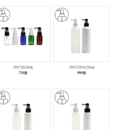
HSP T20 (20ml)
HSP E250 R (250ml)
750원
990원