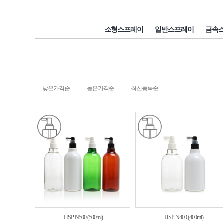
소형스프레이
일반스프레이
금속
낮은가격순
높은가격순
최신등록순
HSP N500 (500ml)
HSP N400 (400ml)