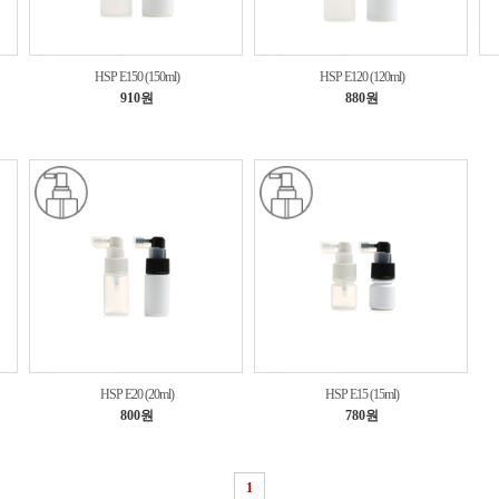
HSP E150 (150ml)
HSP E120 (120ml)
910원
880원
HSP E20 (20ml)
HSP E15 (15ml)
800원
780원
1