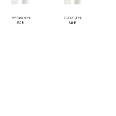
HSP E100 (100ml)
HSP E80 (80ml)
850원
830원