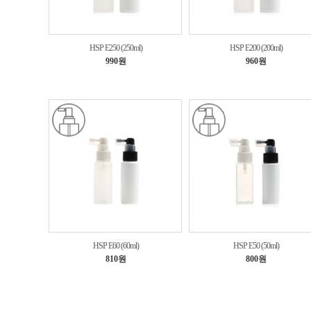
HSP E250 (250ml)
HSP E200 (200ml)
990원
960원
HSP E60 (60ml)
HSP E50 (50ml)
810원
800원