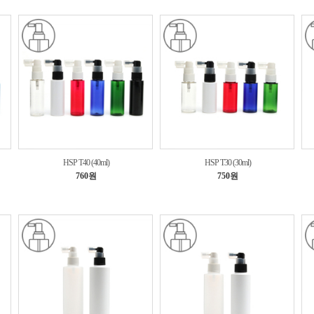
HSP T40 (40ml)
HSP T30 (30ml)
760원
750원