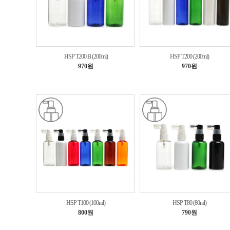
HSP T200 B (200ml)
HSP T200 (200ml)
970원
970원
HSP T100 (100ml)
HSP T80 (80ml)
800원
790원