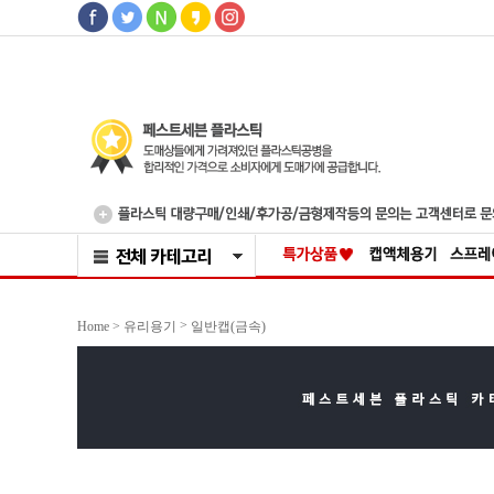
>
Home >
유리용기
일반캡(금속)