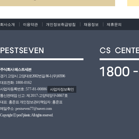
회사소개
이용약관
개인정보취급방침
채용정보
제휴문의
주식회사 페스트세븐
경기 고양시 고양대로2002번길 86-1 (우)10596
대표전화 :
1800-0162
사업자등록번호 :
577-81-00886
사업자정보확인
통신판매업 신고 : 제
2017
-고양덕양구-
0867호
대표 : 홍준표 개인정보관리책임자 : 홍준표
메일주소 :
pestseven77@naver.com
Copyright ⓒ pest7plastic. All rights reserved.