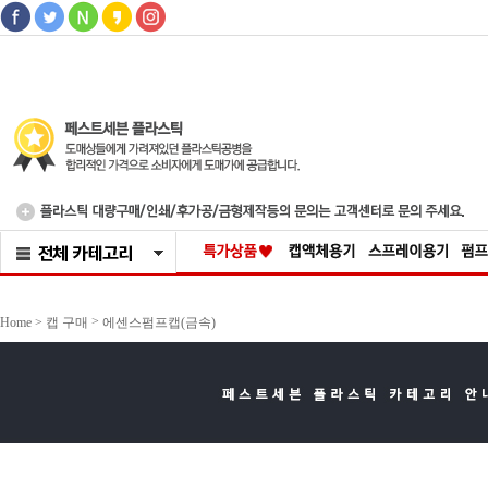
>
Home >
캡 구매
에센스펌프캡(금속)