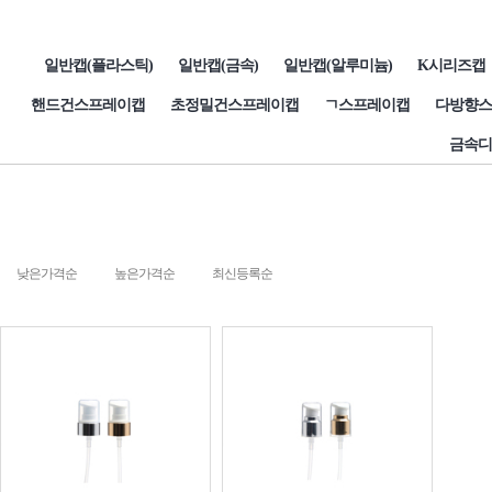
일반캡(플라스틱)
일반캡(금속)
일반캡(알루미늄)
K시리즈캡
핸드건스프레이캡
초정밀건스프레이캡
ㄱ스프레이캡
다방향스
금속디
낮은가격순
높은가격순
최신등록순