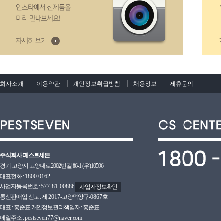
회사소개
이용약관
개인정보취급방침
채용정보
제휴문의
주식회사 페스트세븐
경기 고양시 고양대로2002번길 86-1 (우)10596
대표전화 :
1800-0162
사업자등록번호 :
577-81-00886
사업자정보확인
통신판매업 신고 : 제
2017
-고양덕양구-
0867호
대표 : 홍준표 개인정보관리책임자 : 홍준표
메일주소 :
pestseven77@naver.com