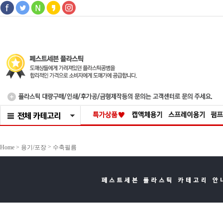
>
Home >
용기/포장
수축필름