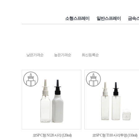
소형스프레이
일반스프레이
금속
낮은가격순
높은가격순
최신등록순
코SP C형 N120 사각 (120ml)
코SP C형 T110 사각투명 (110ml)