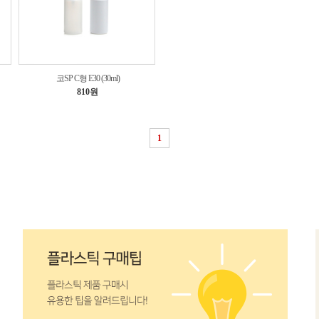
코SP C형 E30 (30ml)
810원
1