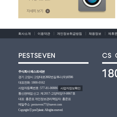
회사소개
이용약관
개인정보취급방침
채용정보
제휴
주식회사 페스트세븐
경기 고양시 고양대로2002번길 86-1 (우)10596
대표전화 :
1800-0162
사업자등록번호 :
577-81-00886
사업자정보확인
통신판매업 신고 : 제
2017
-고양덕양구-
0867호
대표 : 홍준표 개인정보관리책임자 : 홍준표
메일주소 :
pestseven77@naver.com
Copyright ⓒ pest7plastic. All rights reserved.